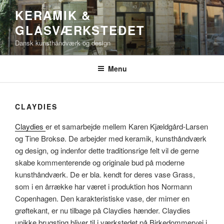
Skip
KERAMIK &
to
GLASVÆRKSTEDET
content
Dansk kunsthåndværk og design
Menu
CLAYDIES
Claydies
er et samarbejde mellem Karen Kjældgård-Larsen
og Tine Broksø. De arbejder med keramik, kunsthåndværk
og design, og indenfor dette traditionsrige felt vil de gerne
skabe kommenterende og originale bud på moderne
kunsthåndværk. De er bla. kendt for deres vase Grass,
som i en årrække har været i produktion hos Normann
Copenhagen. Den karakteristiske vase, der mimer en
grøftekant, er nu tilbage på Claydies hænder. Claydies
unikke brugsting bliver til i værkstedet på Birkedommervej i