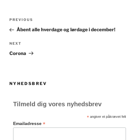
Post
Previous
PREVIOUS
navigation
Post
Åbent alle hverdage og lørdage i december!
Next
NEXT
Post
Corona
NYHEDSBREV
Tilmeld dig vores nyhedsbrev
*
angiver et påkrævet felt
*
Emailadresse