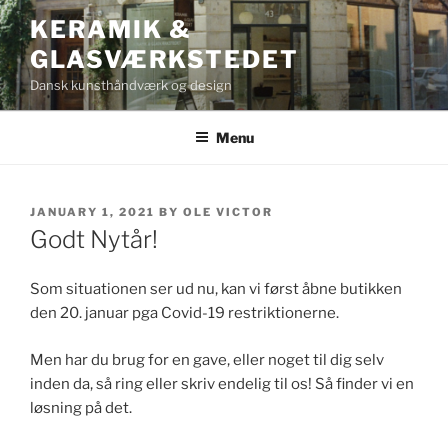
Skip
KERAMIK &
to
GLASVÆRKSTEDET
content
Dansk kunsthåndværk og design
Menu
POSTED
JANUARY 1, 2021
BY
OLE VICTOR
ON
Godt Nytår!
Som situationen ser ud nu, kan vi først åbne butikken
den 20. januar pga Covid-19 restriktionerne.
Men har du brug for en gave, eller noget til dig selv
inden da, så ring eller skriv endelig til os! Så finder vi en
løsning på det.